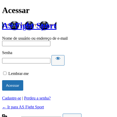
Acessar
AS Fight Sport
Nome de usuário ou endereço de e-mail
Senha
Lembrar-me
Cadastre-se
|
Perdeu a senha?
← Ir para AS Fight Sport