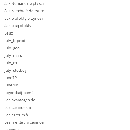
Jak Nemanex wpływa
Jak zamówić Hairstim
Jakie efekty przynosi
Jakie są efekty
Jeux
july_btprod
july_goo
july_mars
july_rb
july_slotbey
juneIPL
juneMB
legendsdj.com2
Les avantages de
Les casinos en
Les erreurs à
Les meilleurs casinos
Locowin