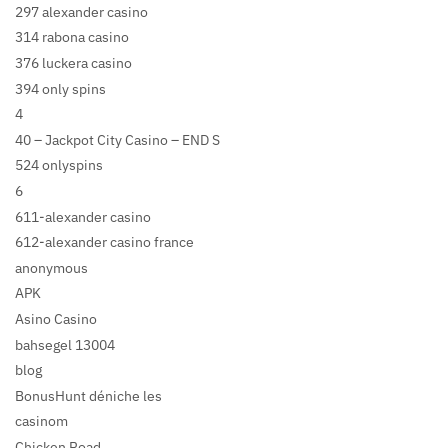
297 alexander casino
314 rabona casino
376 luckera casino
394 only spins
4
40 – Jackpot City Casino – END S
524 onlyspins
6
611-alexander casino
612-alexander casino france
anonymous
APK
Asino Casino
bahsegel 13004
blog
BonusHunt déniche les
casinom
Chicken Road