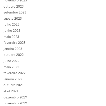
novembro 2023
outubro 2023
setembro 2023
agosto 2023
julho 2023
junho 2023
maio 2023
fevereiro 2023
janeiro 2023
outubro 2022
julho 2022
maio 2022
fevereiro 2022
janeiro 2022
outubro 2021
abril 2021
dezembro 2017
novembro 2017