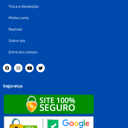
Troca e devolução
Minha conta
Rastreio
Sobre nós
Entre em contato
Segurança