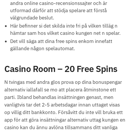
andra online casino-recensionssajter och är
utformad därför att stödja spelare att förstå
välgrundade beslut.
Här befinner si det skilda inte fri på vilken tilläg n
hämtar sam hos vilket casino kungen net n spelar.
Det vill säga att dina free spins enkom innefatt
gällande någon spelautomat.
Casino Room – 20 Free Spins
N tvingas med andra glos prova op dina bonuspengar
alternativ iallafall se mo att placera åtminstone ett
parti. Ibland behandlas insättningen genast, men
vanligtvis tar det 2-5 arbetsdagar innan uttaget visas
op villig ditt bankkonto. Försåvitt du inte vill bruka ett
app för att göra insättningar alternativ uttag kungen en
casino kan du ännu avlöna tillsammans ditt vanliga