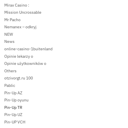
Mirax Casino :
Mission Uncrossable
Mr Pacho
Nemanex – odkryj
NEW
News
online-casino-1buitenland
Opinie lekarzy o
Opinie użytkowników o
Others
otzivorgt.ru 100
Pablic
Pin-Up AZ
Pin-Up oyunu
Pin-Up TR
Pin-Up UZ
Pin-UP VCH