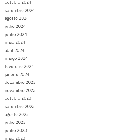
outubro 2024
setembro 2024
agosto 2024
julho 2024
junho 2024
maio 2024
abril 2024
março 2024
fevereiro 2024
janeiro 2024
dezembro 2023
novembro 2023
outubro 2023
setembro 2023
agosto 2023
julho 2023
junho 2023
maio 2023