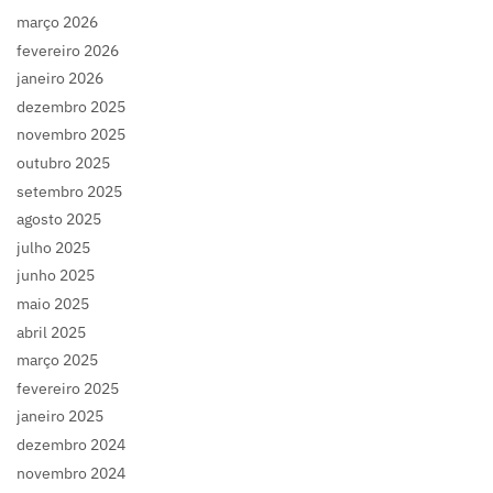
março 2026
fevereiro 2026
janeiro 2026
dezembro 2025
novembro 2025
outubro 2025
setembro 2025
agosto 2025
julho 2025
junho 2025
maio 2025
abril 2025
março 2025
fevereiro 2025
janeiro 2025
dezembro 2024
novembro 2024