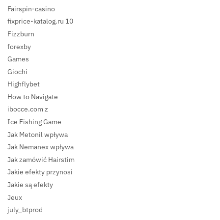
Fairspin-casino
fixprice-katalog.ru 10
Fizzburn
forexby
Games
Giochi
Highflybet
How to Navigate
ibocce.com z
Ice Fishing Game
Jak Metonil wpływa
Jak Nemanex wpływa
Jak zamówić Hairstim
Jakie efekty przynosi
Jakie są efekty
Jeux
july_btprod