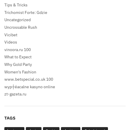
Tips & Tricks
Trichomist Forte: Gdzie
Uncategorized
Uncrossable Rush
Vicibet
Videos
vinoora.ru 100
What to Expect
Why Gold Party
Women's Fashion
www.betspecial.co.uk 100
wyp┼éacalne kasyno online
zt-gazeta.ru
TAGS