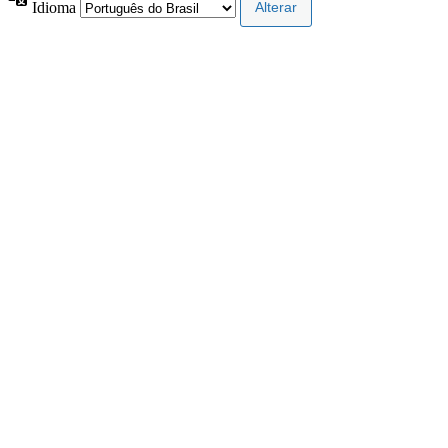
Idioma