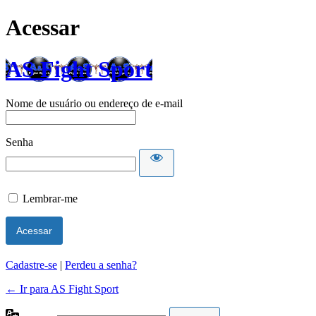
Acessar
AS Fight Sport
Nome de usuário ou endereço de e-mail
Senha
Lembrar-me
Cadastre-se
|
Perdeu a senha?
← Ir para AS Fight Sport