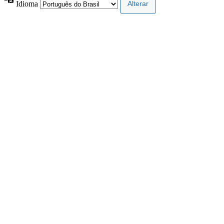
Idioma