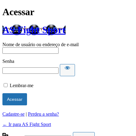
Acessar
AS Fight Sport
Nome de usuário ou endereço de e-mail
Senha
Lembrar-me
Cadastre-se
|
Perdeu a senha?
← Ir para AS Fight Sport