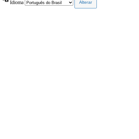
Idioma