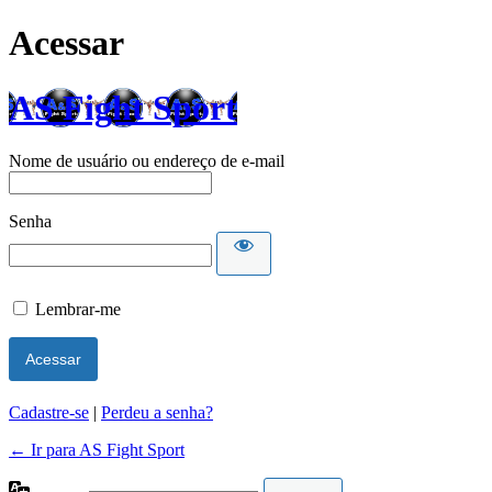
Acessar
AS Fight Sport
Nome de usuário ou endereço de e-mail
Senha
Lembrar-me
Cadastre-se
|
Perdeu a senha?
← Ir para AS Fight Sport