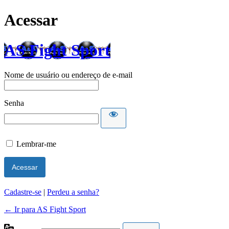
Acessar
AS Fight Sport
Nome de usuário ou endereço de e-mail
Senha
Lembrar-me
Cadastre-se
|
Perdeu a senha?
← Ir para AS Fight Sport