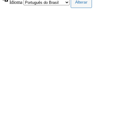
Idioma