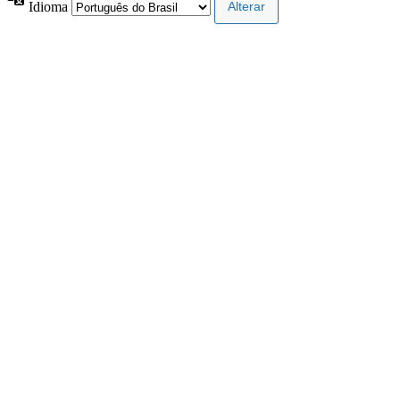
Idioma