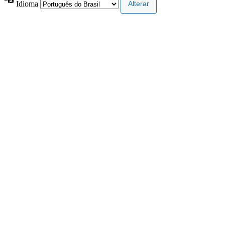
Idioma