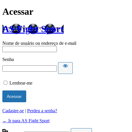
Acessar
AS Fight Sport
Nome de usuário ou endereço de e-mail
Senha
Lembrar-me
Cadastre-se
|
Perdeu a senha?
← Ir para AS Fight Sport