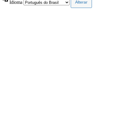
Idioma