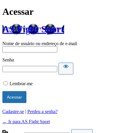
Acessar
AS Fight Sport
Nome de usuário ou endereço de e-mail
Senha
Lembrar-me
Cadastre-se
|
Perdeu a senha?
← Ir para AS Fight Sport