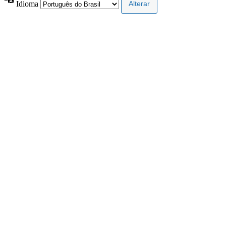
Idioma