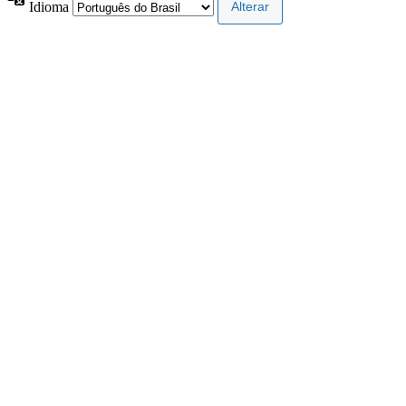
Idioma