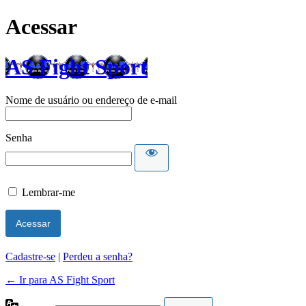
Acessar
AS Fight Sport
Nome de usuário ou endereço de e-mail
Senha
Lembrar-me
Cadastre-se
|
Perdeu a senha?
← Ir para AS Fight Sport