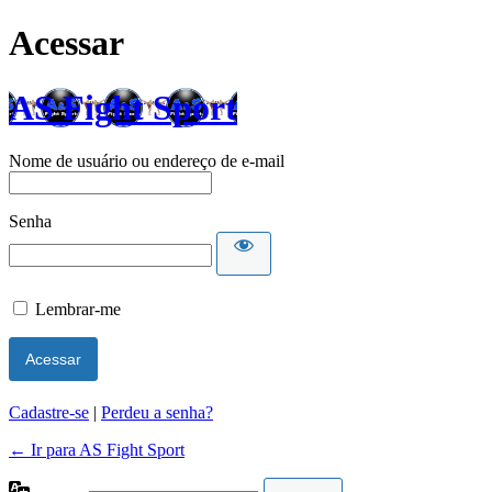
Acessar
AS Fight Sport
Nome de usuário ou endereço de e-mail
Senha
Lembrar-me
Cadastre-se
|
Perdeu a senha?
← Ir para AS Fight Sport