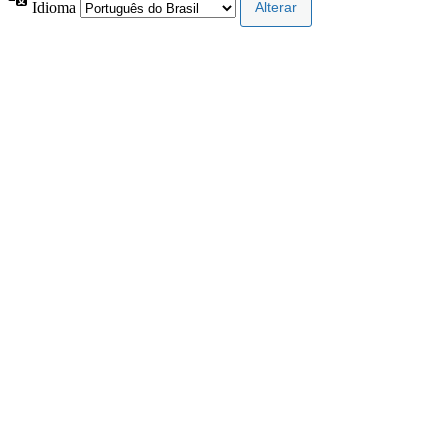
Idioma