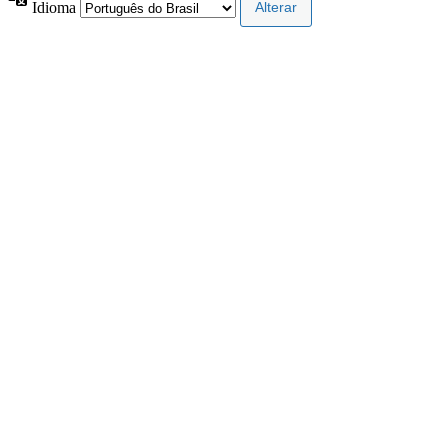
Idioma