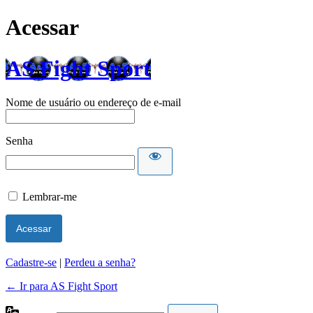
Acessar
AS Fight Sport
Nome de usuário ou endereço de e-mail
Senha
Lembrar-me
Cadastre-se
|
Perdeu a senha?
← Ir para AS Fight Sport