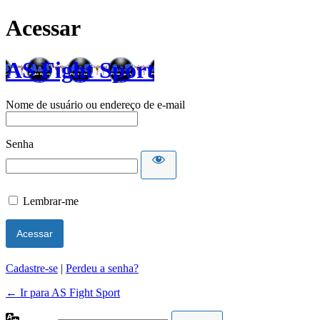
Acessar
AS Fight Sport
Nome de usuário ou endereço de e-mail
Senha
Lembrar-me
Cadastre-se
|
Perdeu a senha?
← Ir para AS Fight Sport