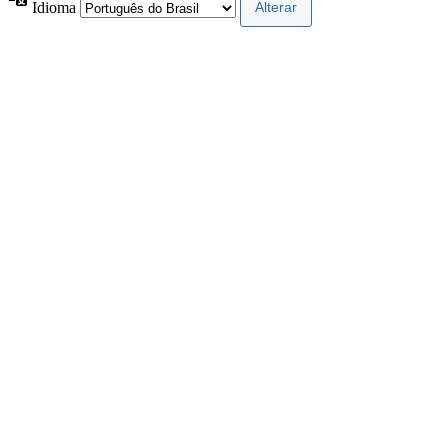
Idioma