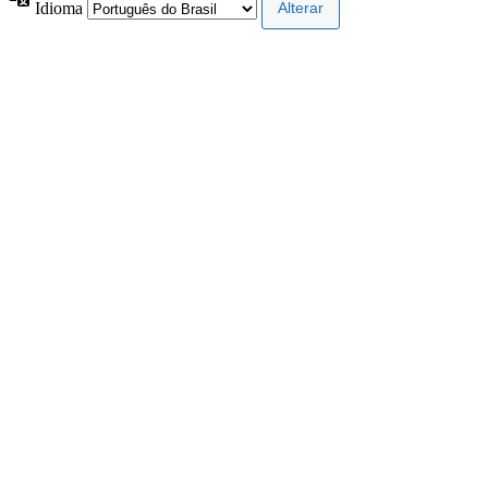
Idioma