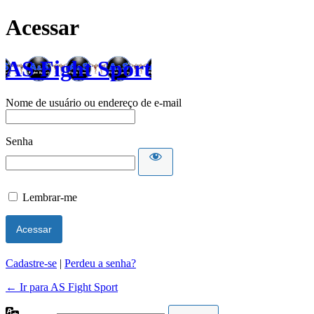
Acessar
AS Fight Sport
Nome de usuário ou endereço de e-mail
Senha
Lembrar-me
Cadastre-se
|
Perdeu a senha?
← Ir para AS Fight Sport