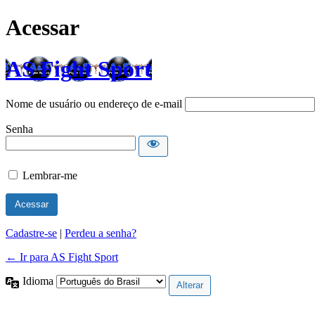
Acessar
AS Fight Sport
Nome de usuário ou endereço de e-mail
Senha
Lembrar-me
Cadastre-se
|
Perdeu a senha?
← Ir para AS Fight Sport
Idioma