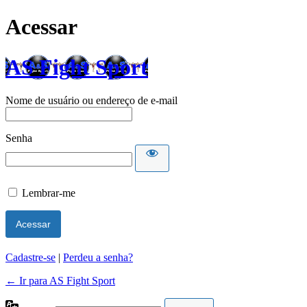
Acessar
AS Fight Sport
Nome de usuário ou endereço de e-mail
Senha
Lembrar-me
Cadastre-se
|
Perdeu a senha?
← Ir para AS Fight Sport