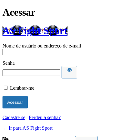
Acessar
AS Fight Sport
Nome de usuário ou endereço de e-mail
Senha
Lembrar-me
Cadastre-se
|
Perdeu a senha?
← Ir para AS Fight Sport