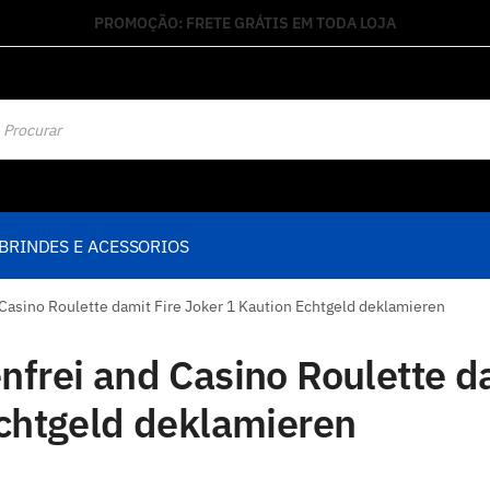
PROMOÇÃO: FRETE GRÁTIS EM TODA LOJA
BRINDES E ACESSORIOS
Casino Roulette damit Fire Joker 1 Kaution Echtgeld deklamieren
nfrei and Casino Roulette d
Echtgeld deklamieren