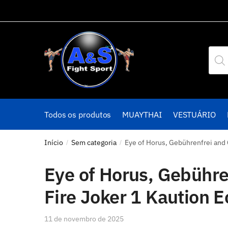
Todos os produtos
MUAYTHAI
VESTUÁRIO
Início
Sem categoria
Eye of Horus, Gebührenfrei and 
/
/
Eye of Horus, Gebühre
Fire Joker 1 Kaution 
11 de novembro de 2025