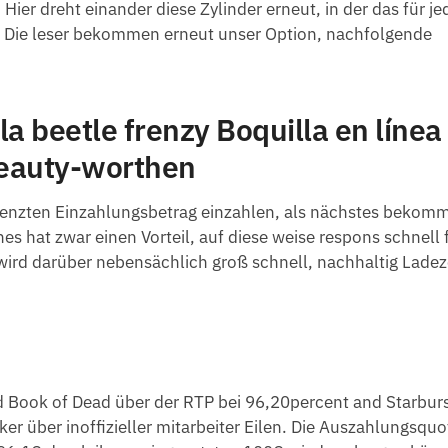
Hier dreht einander diese Zylinder erneut, in der das für je
 Die leser bekommen erneut unser Option, nachfolgende
a beetle frenzy Boquilla en línea
beauty-worthen
egrenzten Einzahlungsbetrag einzahlen, als nächstes bekom
s hat zwar einen Vorteil, auf diese weise respons schnell 
ird darüber nebensächlich groß schnell, nachhaltig Ladez
 Book of Dead über der RTP bei 96,20percent and Starburs
ker über inoffizieller mitarbeiter Eilen. Die Auszahlungsquo