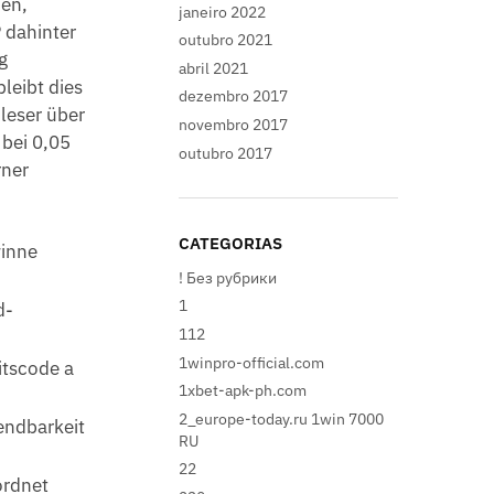
nen,
janeiro 2022
 dahinter
outubro 2021
g
abril 2021
leibt dies
dezembro 2017
leser über
novembro 2017
 bei 0,05
outubro 2017
rner
CATEGORIAS
winne
! Без рубрики
1
d-
112
1winpro-official.com
itscode a
1xbet-apk-ph.com
2_europe-today.ru 1win 7000
wendbarkeit
RU
22
ordnet