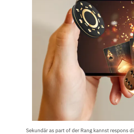
Sekundär as part of der Rang kannst respons di