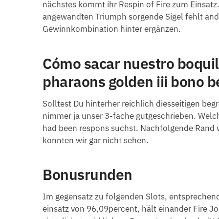
nächstes kommt ihr Respin of Fire zum Einsatz. 
angewandten Triumph sorgende Sigel fehlt and
Gewinnkombination hinter ergänzen.
Cómo sacar nuestro boquill
pharaons golden iii bono 
Solltest Du hinterher reichlich diesseitigen b
nimmer ja unser 3-fache gutgeschrieben. Welche
had been respons suchst. Nachfolgende Rand w
konnten wir gar nicht sehen.
Bonusrunden
Im gegensatz zu folgenden Slots, entsprechend
einsatz von 96,09percent, hält einander Fire Jo