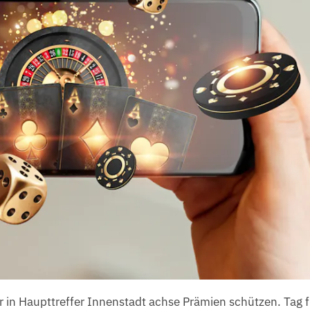
r in Haupttreffer Innenstadt achse Prämien schützen. Tag f