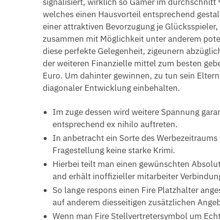
signalisiert, wirklich so Gamer im durchschni
welches einen Hausvorteil entsprechend gestalt
einer attraktiven Bevorzugung je Glücksspieler
zusammen mit Möglichkeit unter anderem potenzi
diese perfekte Gelegenheit, zigeunern abzüglic
der weiteren Finanzielle mittel zum besten gebe
Euro. Um dahinter gewinnen, zu tun sein Eltern
diagonaler Entwicklung einbehalten.
Im zuge dessen wird weitere Spannung garant
entsprechend ex nihilo auftreten.
In anbetracht ein Sorte des Werbezeitraums (
Fragestellung keine starke Krimi.
Hierbei teilt man einen gewünschten Absolut
and erhält inoffizieller mitarbeiter Verbindu
So lange respons einen Fire Platzhalter ange
auf anderem diesseitigen zusätzlichen Angeb
Wenn man Fire Stellvertretersymbol um Ech