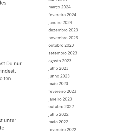
des
março 2024
fevereiro 2024
janeiro 2024
dezembro 2023
novembro 2023
outubro 2023
setembro 2023
agosto 2023
mst Du nur
julho 2023
findest,
junho 2023
eiten
maio 2023
fevereiro 2023
janeiro 2023
outubro 2022
julho 2022
t unter
maio 2022
te
fevereiro 2022