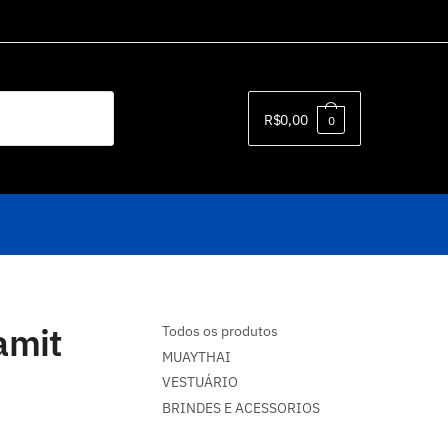
R$
0,00
0
amit
Todos os produtos
MUAYTHAI
VESTUÁRIO
BRINDES E ACESSORIOS