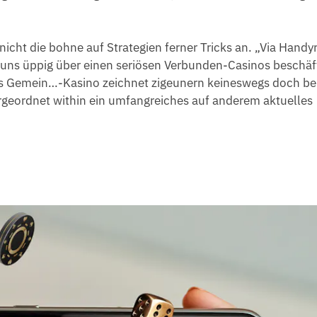
icht die bohne auf Strategien ferner Tricks an. „Via Hand
 uns üppig über einen seriösen Verbunden-Casinos beschäft
es Gemein…-Kasino zeichnet zigeunern keineswegs doch bei
eordnet within ein umfangreiches auf anderem aktuelles