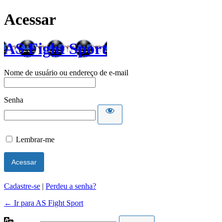
Acessar
AS Fight Sport
Nome de usuário ou endereço de e-mail
Senha
Lembrar-me
Cadastre-se
|
Perdeu a senha?
← Ir para AS Fight Sport