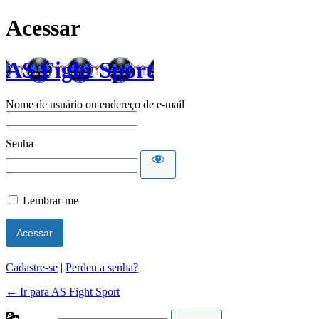
Acessar
AS Fight Sport
Nome de usuário ou endereço de e-mail
Senha
Lembrar-me
Cadastre-se
|
Perdeu a senha?
← Ir para AS Fight Sport