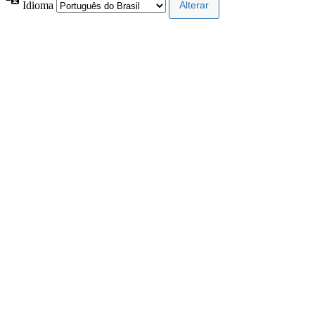
Idioma