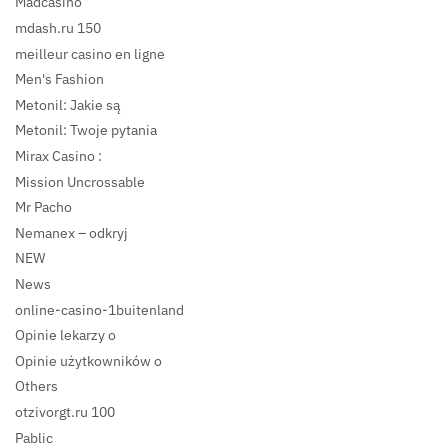
Madcasino
mdash.ru 150
meilleur casino en ligne
Men's Fashion
Metonil: Jakie są
Metonil: Twoje pytania
Mirax Casino :
Mission Uncrossable
Mr Pacho
Nemanex – odkryj
NEW
News
online-casino-1buitenland
Opinie lekarzy o
Opinie użytkowników o
Others
otzivorgt.ru 100
Pablic