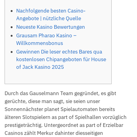
Nachfolgende besten Casino-
Angebote | nützliche Quelle
Neueste Kasino Bewertungen
Grausam Pharao Kasino –
Willkommensbonus
Gewinnen Die leser echtes Bares qua
kostenlosen Chipangeboten für House
of Jack Kasino 2025
Durch das Gauselmann Team gegründet, es gibt
gerüchte, diese man sagt, sie seien unser
Sonnennächster planet Spielautomaten bereits
älteren Slotspielern as part of Spielhallen vorzüglich
prestigeträchtig. Untergeordnet as part of Erzielbar
Casinos zählt Merkur dahinter diesseitigen