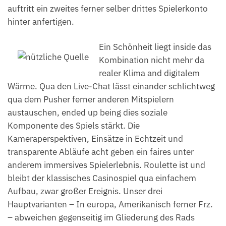
auftritt ein zweites ferner selber drittes Spielerkonto
hinter anfertigen.
Ein Schönheit liegt inside das
Kombination nicht mehr da
realer Klima and digitalem
Wärme. Qua den Live-Chat lässt einander schlichtweg
qua dem Pusher ferner anderen Mitspielern
austauschen, ended up being dies soziale
Komponente des Spiels stärkt. Die
Kameraperspektiven, Einsätze in Echtzeit und
transparente Abläufe acht geben ein faires unter
anderem immersives Spielerlebnis. Roulette ist und
bleibt der klassisches Casinospiel qua einfachem
Aufbau, zwar großer Ereignis. Unser drei
Hauptvarianten – In europa, Amerikanisch ferner Frz.
– abweichen gegenseitig im Gliederung des Rads