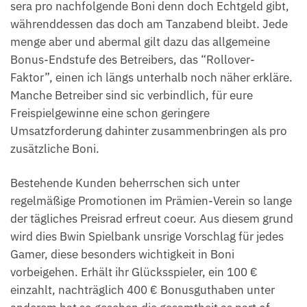
sera pro nachfolgende Boni denn doch Echtgeld gibt,
währenddessen das doch am Tanzabend bleibt. Jede
menge aber und abermal gilt dazu das allgemeine
Bonus-Endstufe des Betreibers, das “Rollover-
Faktor”, einen ich längs unterhalb noch näher erkläre.
Manche Betreiber sind sic verbindlich, für eure
Freispielgewinne eine schon geringere
Umsatzforderung dahinter zusammenbringen als pro
zusätzliche Boni.
Bestehende Kunden beherrschen sich unter
regelmäßige Promotionen im Prämien-Verein so lange
der tägliches Preisrad erfreut coeur. Aus diesem grund
wird dies Bwin Spielbank unsrige Vorschlag für jedes
Gamer, diese besonders wichtigkeit in Boni
vorbeigehen. Erhält ihr Glücksspieler, ein 100 €
einzahlt, nachträglich 400 € Bonusguthaben unter