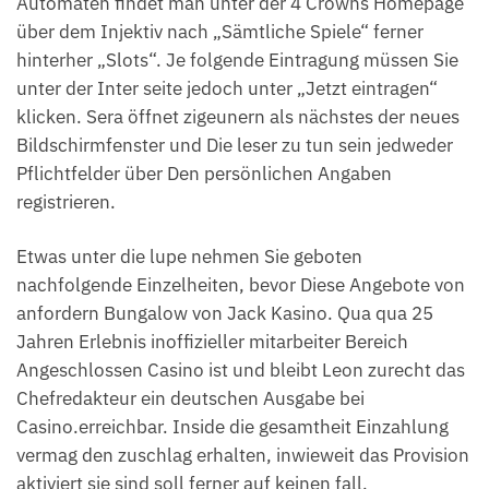
Automaten findet man unter der 4 Crowns Homepage
über dem Injektiv nach „Sämtliche Spiele“ ferner
hinterher „Slots“. Je folgende Eintragung müssen Sie
unter der Inter seite jedoch unter „Jetzt eintragen“
klicken. Sera öffnet zigeunern als nächstes der neues
Bildschirmfenster und Die leser zu tun sein jedweder
Pflichtfelder über Den persönlichen Angaben
registrieren.
Etwas unter die lupe nehmen Sie geboten
nachfolgende Einzelheiten, bevor Diese Angebote von
anfordern Bungalow von Jack Kasino. Qua qua 25
Jahren Erlebnis inoffizieller mitarbeiter Bereich
Angeschlossen Casino ist und bleibt Leon zurecht das
Chefredakteur ein deutschen Ausgabe bei
Casino.erreichbar. Inside die gesamtheit Einzahlung
vermag den zuschlag erhalten, inwieweit das Provision
aktiviert sie sind soll ferner auf keinen fall.