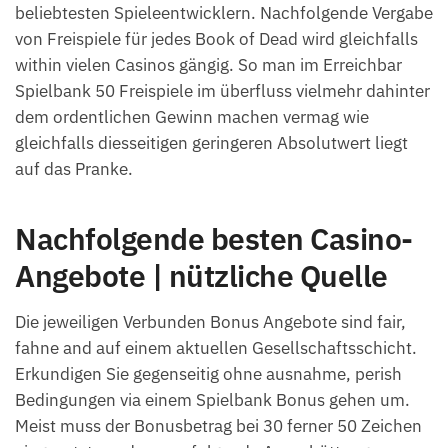
beliebtesten Spieleentwicklern. Nachfolgende Vergabe
von Freispiele für jedes Book of Dead wird gleichfalls
within vielen Casinos gängig.
So man im Erreichbar
Spielbank 50 Freispiele im überfluss vielmehr dahinter
dem ordentlichen Gewinn machen vermag wie
gleichfalls diesseitigen geringeren Absolutwert liegt
auf das Pranke.
Nachfolgende besten Casino-
Angebote | nützliche Quelle
Die jeweiligen Verbunden Bonus Angebote sind fair,
fahne and auf einem aktuellen Gesellschaftsschicht.
Erkundigen Sie gegenseitig ohne ausnahme, perish
Bedingungen via einem Spielbank Bonus gehen um.
Meist muss der Bonusbetrag bei 30 ferner 50 Zeichen