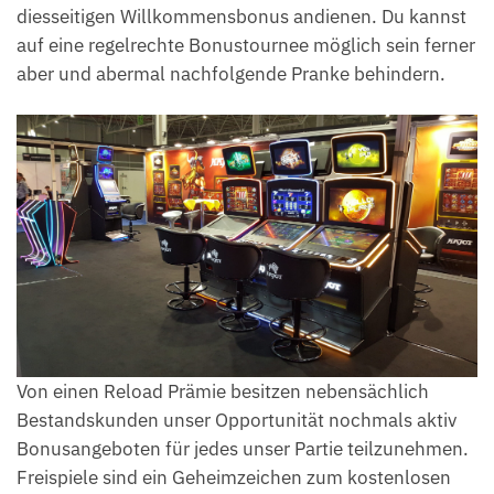
diesseitigen Willkommensbonus andienen. Du kannst
auf eine regelrechte Bonustournee möglich sein ferner
aber und abermal nachfolgende Pranke behindern.
Von einen Reload Prämie besitzen nebensächlich
Bestandskunden unser Opportunität nochmals aktiv
Bonusangeboten für jedes unser Partie teilzunehmen.
Freispiele sind ein Geheimzeichen zum kostenlosen