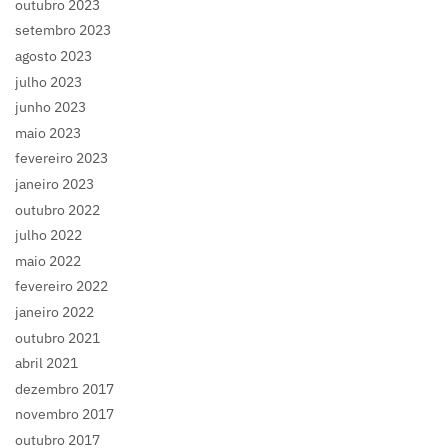
outubro 2023
setembro 2023
agosto 2023
julho 2023
junho 2023
maio 2023
fevereiro 2023
janeiro 2023
outubro 2022
julho 2022
maio 2022
fevereiro 2022
janeiro 2022
outubro 2021
abril 2021
dezembro 2017
novembro 2017
outubro 2017