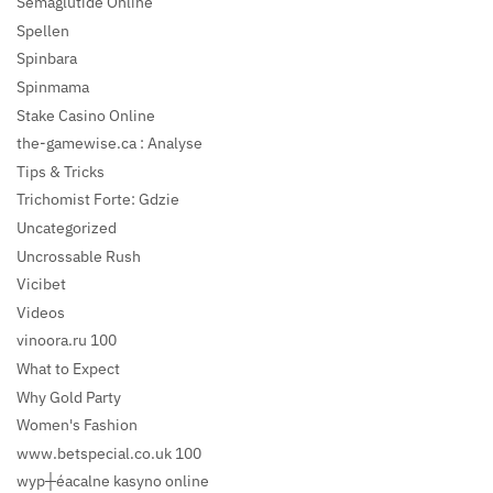
Semaglutide Online
Spellen
Spinbara
Spinmama
Stake Casino Online
the-gamewise.ca : Analyse
Tips & Tricks
Trichomist Forte: Gdzie
Uncategorized
Uncrossable Rush
Vicibet
Videos
vinoora.ru 100
What to Expect
Why Gold Party
Women's Fashion
www.betspecial.co.uk 100
wyp┼éacalne kasyno online