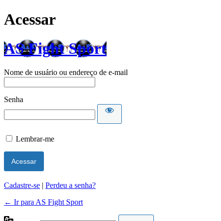
Acessar
AS Fight Sport
Nome de usuário ou endereço de e-mail
Senha
Lembrar-me
Cadastre-se
|
Perdeu a senha?
← Ir para AS Fight Sport