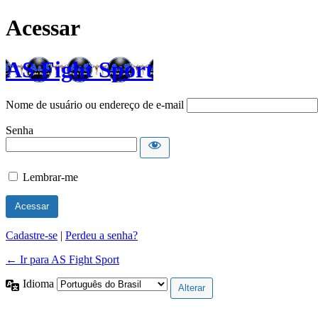
Acessar
AS Fight Sport
Nome de usuário ou endereço de e-mail
Senha
Lembrar-me
Cadastre-se
|
Perdeu a senha?
← Ir para AS Fight Sport
Idioma