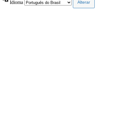
Idioma