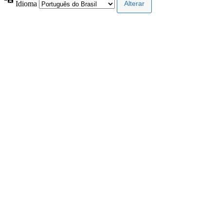
Idioma