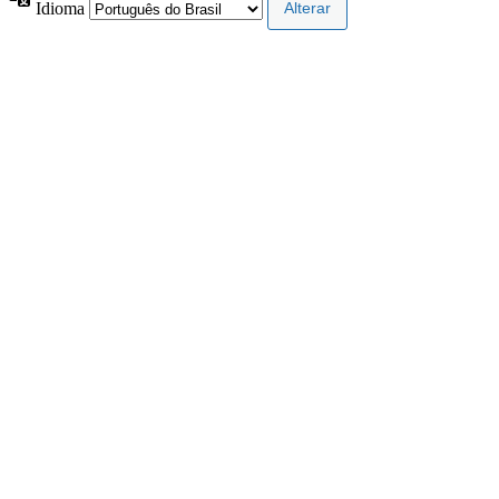
Idioma