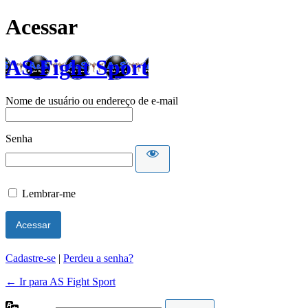
Acessar
AS Fight Sport
Nome de usuário ou endereço de e-mail
Senha
Lembrar-me
Cadastre-se
|
Perdeu a senha?
← Ir para AS Fight Sport