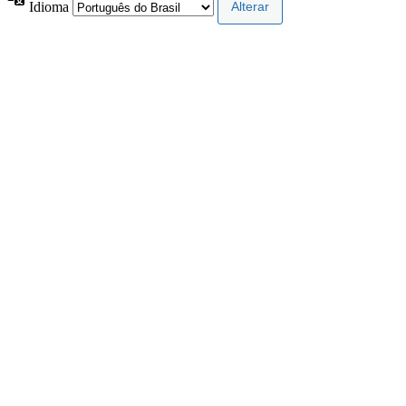
Idioma