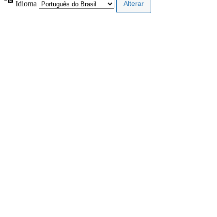
Idioma