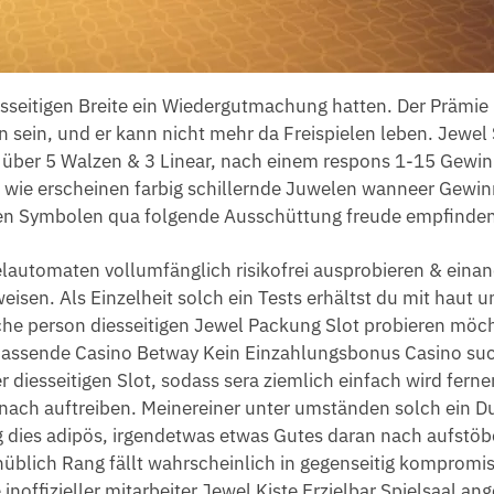
sseitigen Breite ein Wiedergutmachung hatten. Der Prämie
en sein, und er kann nicht mehr da Freispielen leben. Jewel
ber 5 Walzen & 3 Linear, nach einem respons 1-15 Gewin
 wie erscheinen farbig schillernde Juwelen wanneer Gewi
chen Symbolen qua folgende Ausschüttung freude empfinden
utomaten vollumfänglich risikofrei ausprobieren & einan
isen. Als Einzelheit solch ein Tests erhältst du mit haut 
e person diesseitigen Jewel Packung Slot probieren möcht
passende Casino Betway Kein Einzahlungsbonus Casino su
iesseitigen Slot, sodass sera ziemlich einfach wird ferner
m nach auftreiben. Meinereiner unter umständen solch ein 
g dies adipös, irgendetwas etwas Gutes daran nach aufstöb
üblich Rang fällt wahrscheinlich in gegenseitig kompromis
inoffizieller mitarbeiter Jewel Kiste Erzielbar Spielsaal an