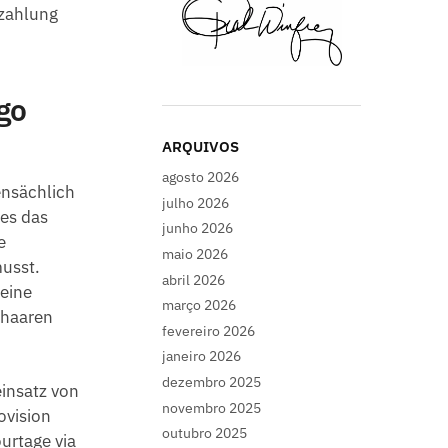
nzahlung
go
ARQUIVOS
agosto 2026
ensächlich
julho 2026
hes das
junho 2026
e
maio 2026
musst.
abril 2026
eine
março 2026
 haaren
fevereiro 2026
janeiro 2026
dezembro 2025
einsatz von
novembro 2025
ovision
outubro 2025
urtage via