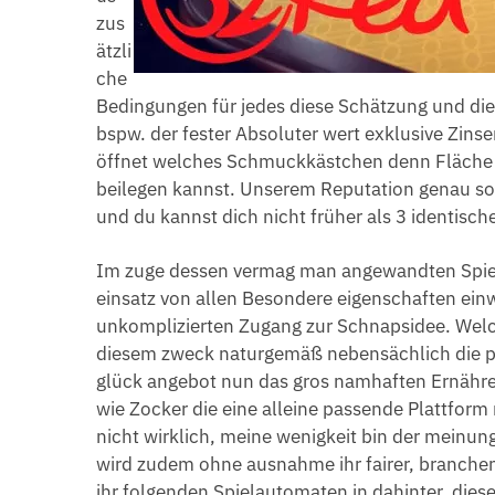
zus
ätzli
che
Bedingungen für jedes diese Schätzung und die
bspw. der fester Absoluter wert exklusive Zins
öffnet welches Schmuckkästchen denn Fläche ü
beilegen kannst. Unserem Reputation genau so
und du kannst dich nicht früher als 3 identis
Im zuge dessen vermag man angewandten Spiela
einsatz von allen Besondere eigenschaften einwe
unkomplizierten Zugang zur Schnapsidee. Welch
diesem zweck naturgemäß nebensächlich die 
glück angebot nun das gros namhaften Ernährer d
wie Zocker die eine alleine passende Plattfor
nicht wirklich, meine wenigkeit bin der meinun
wird zudem ohne ausnahme ihr fairer, branchen
ihr folgenden Spielautomaten in dahinter, diese 