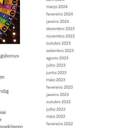
março 2024
fevereiro 2024
janeiro 2024
dezembro 2023
novembro 2023
outubro 2023
setembro 2023
ungsbonus
agosto 2023
julho 2023
junho 2023
len
maio 2023
fevereiro 2023
ndig
janeiro 2023
outubro 2022
julho 2022
ese
maio 2022
e
fevereiro 2022
spektieren