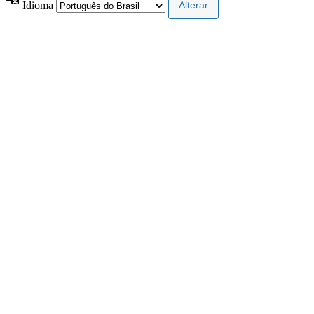
Idioma