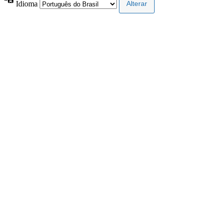
Idioma