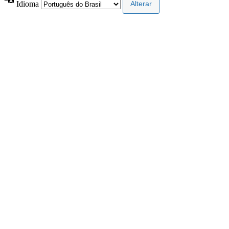
Idioma