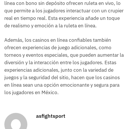
línea con bono sin depósito ofrecen ruleta en vivo, lo
que permite a los jugadores interactuar con un crupier
real en tiempo real. Esta experiencia añade un toque
de realismo y emoción a la ruleta en línea.
Además, los casinos en línea confiables también
ofrecen experiencias de juego adicionales, como
torneos y eventos especiales, que pueden aumentar la
diversión y la interacción entre los jugadores. Estas
experiencias adicionales, junto con la variedad de
juegos y la seguridad del sitio, hacen que los casinos
en línea sean una opción emocionante y segura para
los jugadores en México.
asfightsport