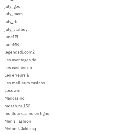
july_goo
july_mars
july_rb
july_slotbey
juneIPL
juneMB
legendsdj.com2
Les avantages de
Les casinos en
Les erreurs à
Les meilleurs casinos
Locowin
Madcasino
mdash.ru 150
meilleur casino en ligne
Men's Fashion
Metonil: Jakie są