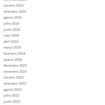
outubro 2024
setembro 2024
agosto 2024
julho 2024
junho 2024
maio 2024
abril 2024
março 2024
fevereiro 2024
janeiro 2024
dezembro 2023
novembro 2023
outubro 2023
setembro 2023
agosto 2023
julho 2023
junho 2023