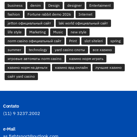
business
denim
Design
designer
Entertaiment
fashion
Fortune rabbit demo 2026
Internet
jetton официальный сайт
laki world официальный сайт
life style
Marketing
Music
new style
norm casino официальный сайт
Print
slot siteleri
spring
summer
technology
yard casino слоты
все казино
игровые автоматы norm casino
казино норм играть
казино норм на деньги
казино ярд онлайн
лучшие казино
сайт yard casino
Contato
(11) 9 3237.2002
e-Mail
as.fightsport@outlook.com