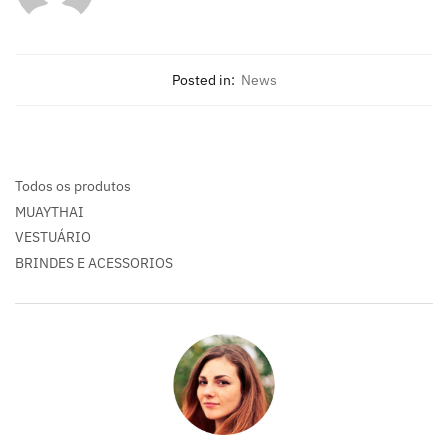
Posted in:
News
Todos os produtos
MUAYTHAI
VESTUÁRIO
BRINDES E ACESSORIOS