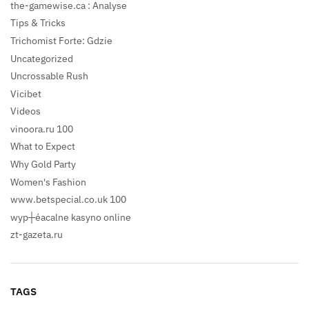
the-gamewise.ca : Analyse
Tips & Tricks
Trichomist Forte: Gdzie
Uncategorized
Uncrossable Rush
Vicibet
Videos
vinoora.ru 100
What to Expect
Why Gold Party
Women's Fashion
www.betspecial.co.uk 100
wyp┼éacalne kasyno online
zt-gazeta.ru
TAGS