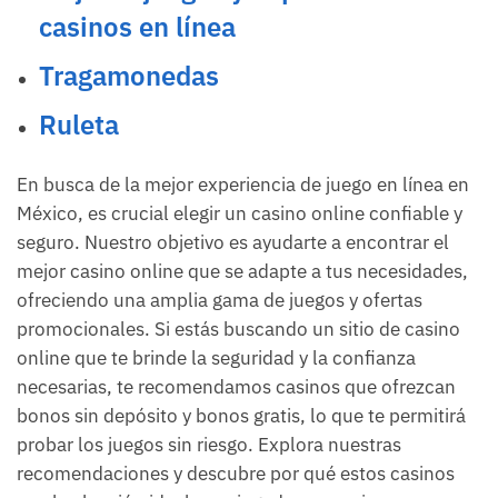
casinos en línea
Tragamonedas
Ruleta
En busca de la mejor experiencia de juego en línea en
México, es crucial elegir un casino online confiable y
seguro. Nuestro objetivo es ayudarte a encontrar el
mejor casino online que se adapte a tus necesidades,
ofreciendo una amplia gama de juegos y ofertas
promocionales. Si estás buscando un sitio de casino
online que te brinde la seguridad y la confianza
necesarias, te recomendamos casinos que ofrezcan
bonos sin depósito y bonos gratis, lo que te permitirá
probar los juegos sin riesgo. Explora nuestras
recomendaciones y descubre por qué estos casinos