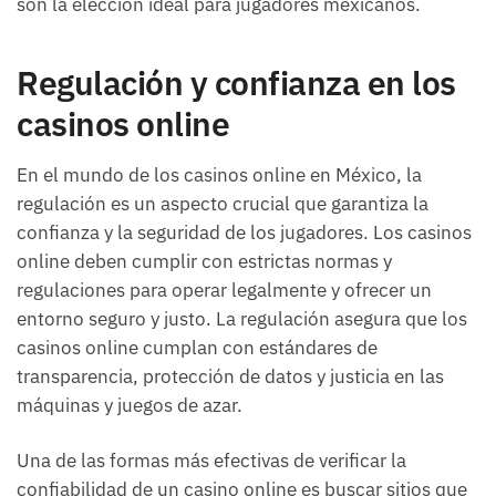
son la elección ideal para jugadores mexicanos.
Regulación y confianza en los
casinos online
En el mundo de los casinos online en México, la
regulación es un aspecto crucial que garantiza la
confianza y la seguridad de los jugadores. Los casinos
online deben cumplir con estrictas normas y
regulaciones para operar legalmente y ofrecer un
entorno seguro y justo. La regulación asegura que los
casinos online cumplan con estándares de
transparencia, protección de datos y justicia en las
máquinas y juegos de azar.
Una de las formas más efectivas de verificar la
confiabilidad de un casino online es buscar sitios que