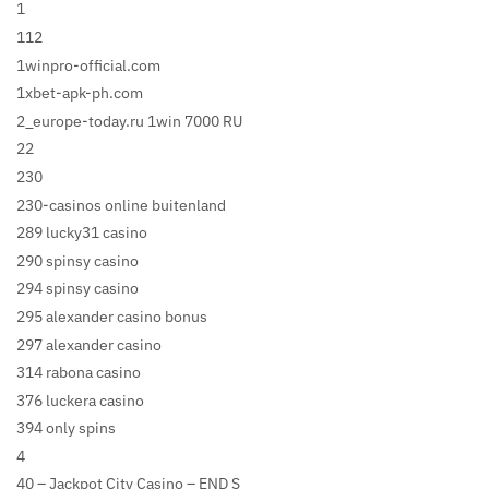
1
112
1winpro-official.com
1xbet-apk-ph.com
2_europe-today.ru 1win 7000 RU
22
230
230-casinos online buitenland
289 lucky31 casino
290 spinsy casino
294 spinsy casino
295 alexander casino bonus
297 alexander casino
314 rabona casino
376 luckera casino
394 only spins
4
40 – Jackpot City Casino – END S