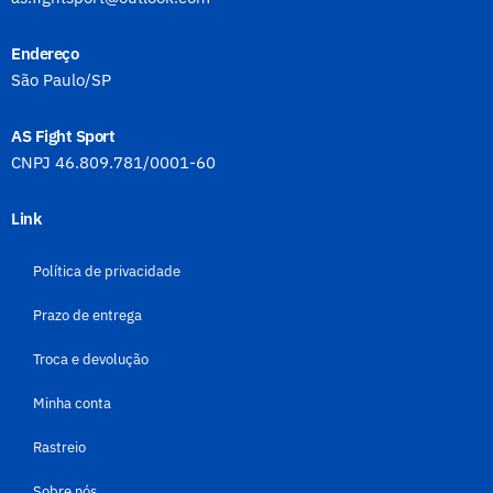
Endereço
São Paulo/SP
AS Fight Sport
CNPJ 46.809.781/0001-60
Link
Política de privacidade
Prazo de entrega
Troca e devolução
Minha conta
Rastreio
Sobre nós