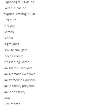
Exploring VIP Casino
Fairspin-casino
fixprice-katalog.ru 10
Fizzburn
forexby
Games
Giochi
Highflybet
How to Navigate
ibocce.com z
Ice Fishing Game
Jak Metonil wpływa
Jak Nemanex wpływa
Jak zamówić Hairstim
Jakie efekty przynosi
Jakie są efekty
Jeux
july_btprod