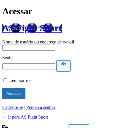
Acessar
AS Fight Sport
Nome de usuário ou endereço de e-mail
Senha
Lembrar-me
Cadastre-se
|
Perdeu a senha?
← Ir para AS Fight Sport