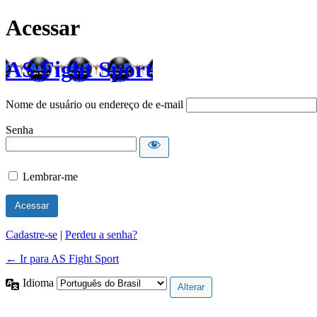
Acessar
AS Fight Sport
Nome de usuário ou endereço de e-mail
Senha
Lembrar-me
Cadastre-se
|
Perdeu a senha?
← Ir para AS Fight Sport
Idioma