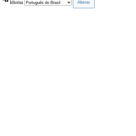
Idioma