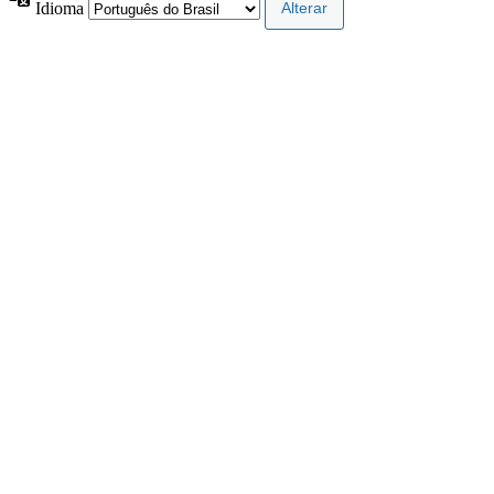
Idioma