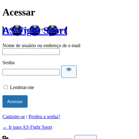
Acessar
AS Fight Sport
Nome de usuário ou endereço de e-mail
Senha
Lembrar-me
Cadastre-se
|
Perdeu a senha?
← Ir para AS Fight Sport