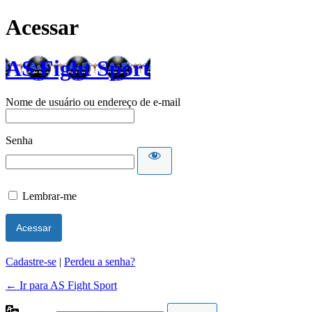
Acessar
AS Fight Sport
Nome de usuário ou endereço de e-mail
Senha
Lembrar-me
Cadastre-se
|
Perdeu a senha?
← Ir para AS Fight Sport